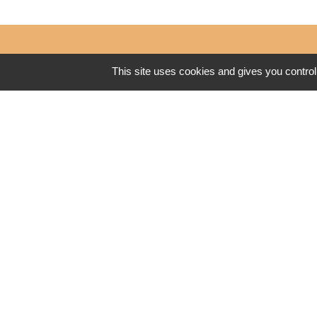
This site uses cookies and gives you control
Mairie de Bohas Meyriat Rignat
2777 route de Neuville - Meyriat
01250 Bohas - Meyriat - Rignat
Téléphone:
04 74 51 80 15
Courriel:
mairie@bohas-meyriat-rignat.fr
Ouverture au public :
Lundi matin de 9H à 12H
Jeudi après midi de 14H à 19H
Permanences téléphoniques :
- Lundi : 8H30 – 12H / 14H-17H
- Jeudi : 9H-12H / 14H-19H