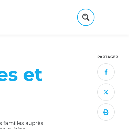
Formulaire
de
recherche
PARTAGER
es et



s familles auprès