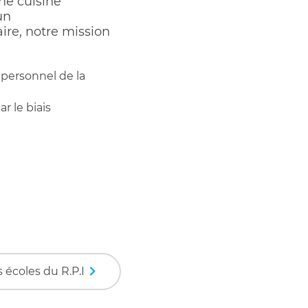
une cuisine
un
ire, notre mission
 personnel de la
r le biais
 écoles du R.P.I