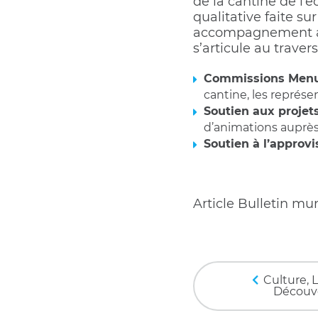
de la cantine de l’
qualitative faite s
accompagnement aux 
s’articule au travers
Commissions Men
cantine, les représe
Soutien aux projets
d’animations auprès
Soutien à l’approv
Article Bulletin mu
Culture, L
Découv