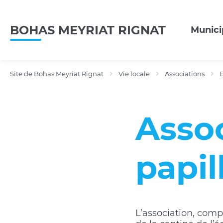
Menu
Contenu
Recherche
BOHAS MEYRIAT RIGNAT
Munici
Site de Bohas Meyriat Rignat
Vie locale
Associations
E
Assoc
papil
L’association, comp