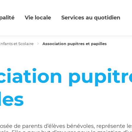
palité
Vie locale
Services au quotidien
nfants et Scolaire
Association pupitres et papilles
iation pupitr
les
osée de parents d’élèves bénévoles, représente le