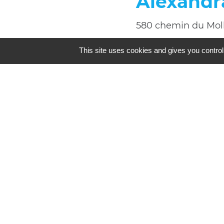
Alexandr
580 chemin du Mo
☎ 04.74.51.06.47
This site uses cookies and gives you control
☎ 06.10.45.59.11
email
Claudin
109 quartier du M
☎ 06.20.25.38.26
email