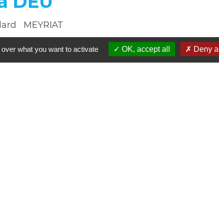
a DEU
llard MEYRIAT
 over what you want to activate
OK, accept all
Deny al
e BERNOUD
oulin BOHAS