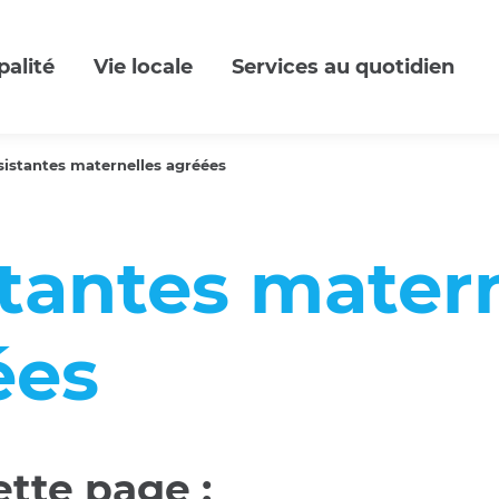
palité
Vie locale
Services au quotidien
sistantes maternelles agréées
tantes matern
ées
tte page :