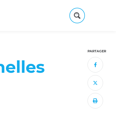
Formulaire
de
recherche
PARTAGER
elles


