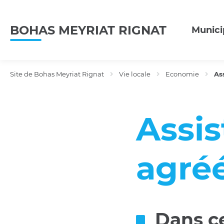
Menu
Contenu
Recherche
BOHAS MEYRIAT RIGNAT
Munici
Site de Bohas Meyriat Rignat
Vie locale
Economie
As
Assis
agré
Dans ce