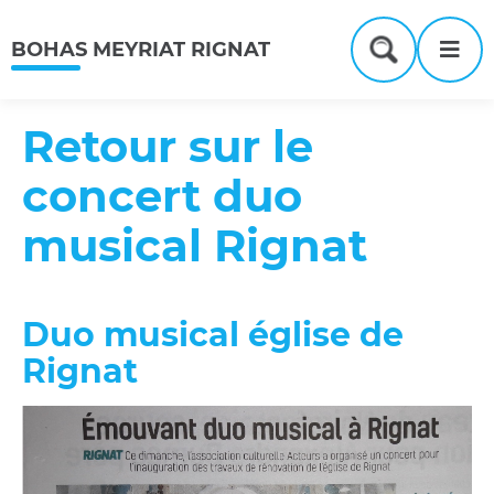
Menu
Contenu
Recherche
Me
BOHAS MEYRIAT RIGNAT
Formulaire
de
recherche
Retour sur le
concert duo
musical Rignat
Duo musical église de
Rignat