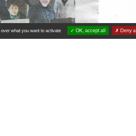
 over what you want to activate
OK, accept all
Deny al