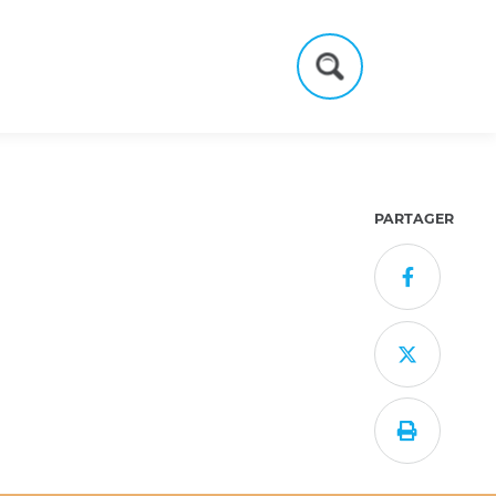
Formulaire
de
recherche
PARTAGER


