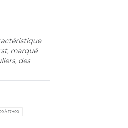
actéristique
arst, marqué
liers, des
00 À 17H00