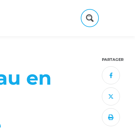
Formulaire
de
recherche
PARTAGER
au en


e
