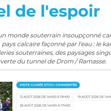
l de l'espoir
un monde souterrain insoupçonné car
pays calcaire façonné par l'eau : le k
eries souterraines, des paysages singu
uverte du tunnel de Drom / Ramasse.
THÉMATIQUE :
VISITE GUIDÉE ET/OU COMMENTÉE
12 AOÛT 2026 DE 14H00 À 19H00
19 AOÛT 2026 DE 14H
26 AOÛT 2026 DE 14H00 À 17H00